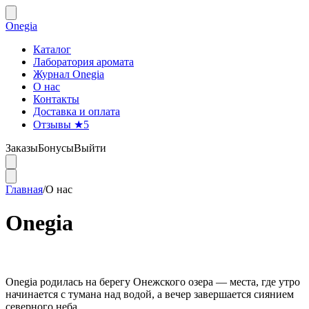
Onegia
Каталог
Лаборатория аромата
Журнал Onegia
О нас
Контакты
Доставка и оплата
Отзывы ★
5
Заказы
Бонусы
Выйти
Главная
/
О нас
Onegia
Onegia родилась на берегу Онежского озера — места, где утро
начинается с тумана над водой, а вечер завершается сиянием
северного неба.